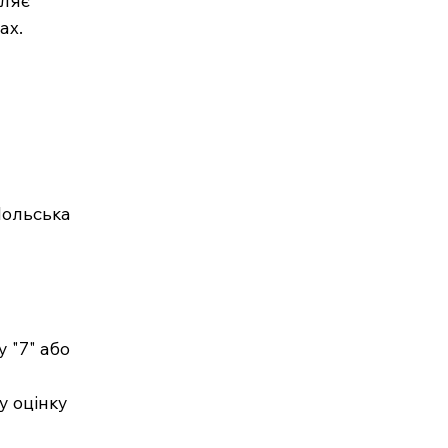
ляє 
ах.
Польська 
 "7" або 
у оцінку 