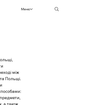
Меню
ольщі, 
и 
реході між 
та Польщі. 
и 
пособами: 
предмети, 
, а також 