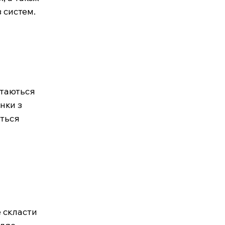
 систем.
ртаються 
нки з 
ться 
 скласти 