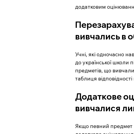
додатковим оцінювання
Перезарахува
вивчались в 
Учні, які одночасно на
до української школи 
предметів, що вивчалис
таблиця відповідності 
Додаткове оц
вивчалися лиш
Якщо певний предмет в