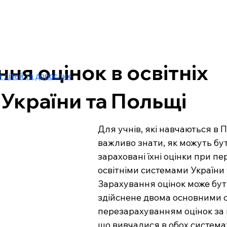
ня оцінок в освітніх
я дітей та дорослих
України та Польщі
Для учнів, які навчаються в П
важливо знати, як можуть бут
зараховані їхні оцінки при пе
освітніми системами України 
Зарахування оцінок може бут
здійснене двома основними с
перезарахуванням оцінок за 
що вивчалися в обох системах