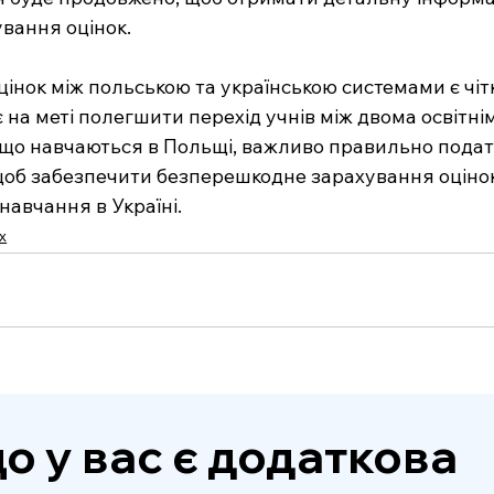
вання оцінок.
інок між польською та українською системами є чітк
 на меті полегшити перехід учнів між двома освітні
 що навчаються в Польщі, важливо правильно подати
щоб забезпечити безперешкодне зарахування оцінок
авчання в Україні.
х
о у вас є додаткова 