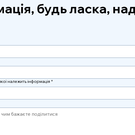
ація, будь ласка, над
якої належить інформація
*