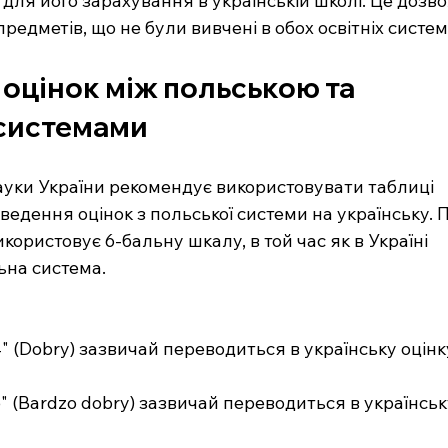
для його зарахування в українській школі. Це дозво
редметів, що не були вивчені в обох освітніх систем
оцінок між польською та 
 системами
науки України рекомендує використовувати таблиці 
ведення оцінок з польської системи на українську. 
ористовує 6-бальну шкалу, в той час як в Україні 
ьна система.
" (Dobry) зазвичай переводиться в українську оцінку
" (Bardzo dobry) зазвичай переводиться в українськ