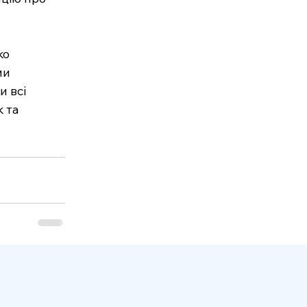
о 
ми 
 всі 
 та 