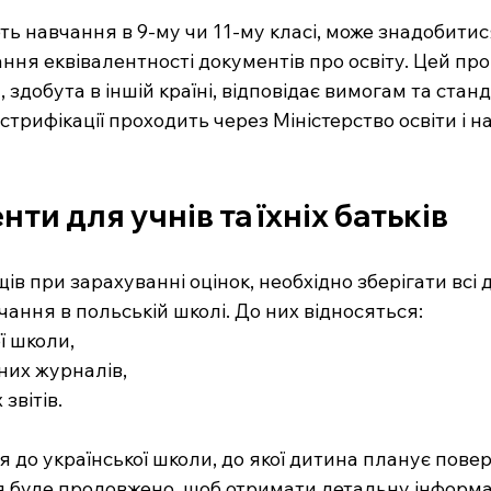
ють навчання в 9-му чи 11-му класі, може знадобитис
ння еквівалентності документів про освіту. Цей про
, здобута в іншій країні, відповідає вимогам та стан
трифікації проходить через Міністерство освіти і н
ти для учнів та їхніх батьків
в при зарахуванні оцінок, необхідно зберігати всі 
чання в польській школі. До них відносяться:
ї школи,
них журналів,
 звітів.
 до української школи, до якої дитина планує повер
ння буде продовжено, щоб отримати детальну інформа