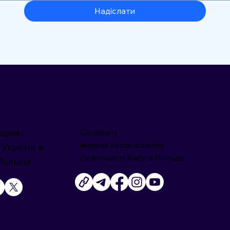
Надіслати
ережі
Соціальні
мережі Українського
 України в
Освітнього Хабу в Польщі
 Польща