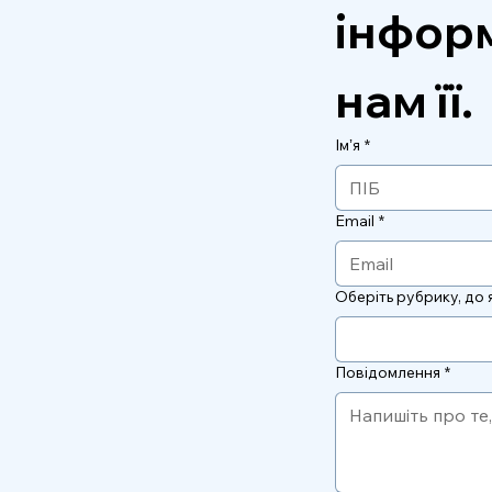
інформ
нам її.
Імʼя
*
Email
*
Оберіть рубрику, до 
Повідомлення
*