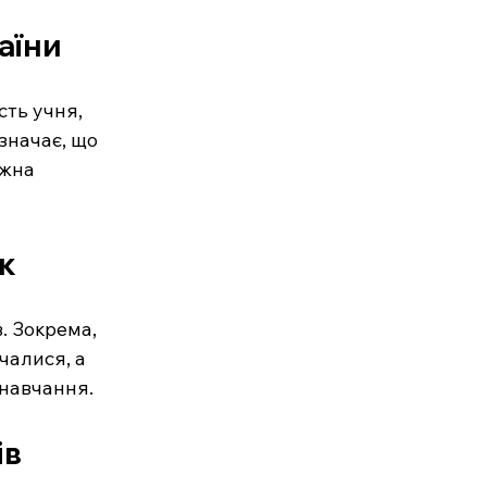
аїни
сть учня, 
значає, що 
ожна 
к
. Зокрема, 
чалися, а 
 навчання.
ів