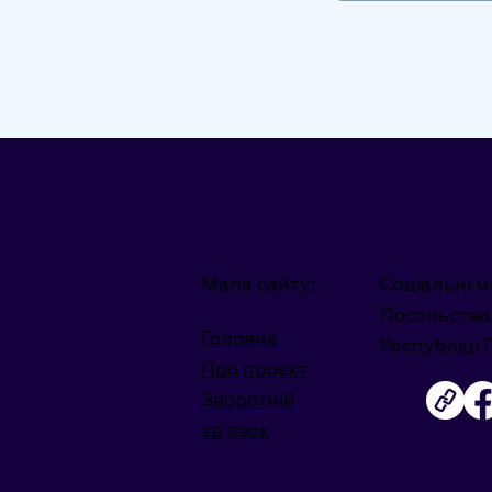
Мапа сайту:
Соціальні м
Посольства
Головна
Республіці
Про проєкт
Зворотній
звʼязок