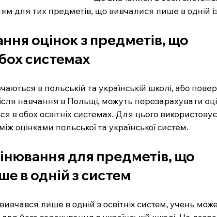
м для тих предметів, що вивчалися лише в одній із
ння оцінок з предметів, що 
обох системах
вчаються в польській та українській школі, або пове
після навчання в Польщі, можуть перезарахувати оці
я в обох освітніх системах. Для цього використовує
між оцінками польської та української систем.
інювання для предметів, що 
е в одній з систем
ивчався лише в одній з освітніх систем, учень може