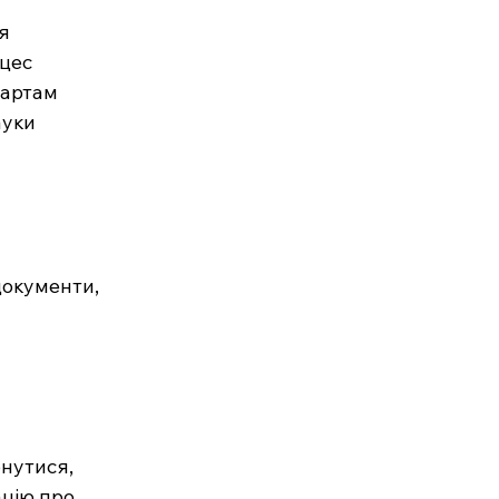
я 
цес 
дартам 
ауки 
документи, 
нутися, 
цію про 