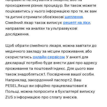
проходження різних процедур. Ви також можете 
поцікавитись у нього інформацією про те, як вам 
та дитині отримати обов’язкові 
щеплення
. 
Сімейний лікар також виписує 
рецепт на ліки
, 
направляє на аналізи та ультразвукові 
дослідження.
Щоб обрати сімейного лікаря, можна завітати до 
медичного закладу за місцем проживання, або 
скористатись 
онлайн-сервісом
. У анкеті для 
декларації потрібно буде внести дані про адресу 
проживання та поштовий індекс. Для цього вам 
також знадобляться:1. Посвідчення вашої особи. 
Наприклад, закордонний паспорт.2. Ваш 
PESEL.Якщо ви офіційно працевлаштовані в 
Польщі, можна попросити в бухгалтерії виписку 
ZUS з інформацією про сплату внесків.   