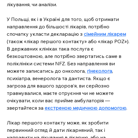
лікування, чи аналізи.
У Польщі, як і в Україні для того, щоб отримати 
направлення до більшості лікарів, потрібно 
спочатку укласти декларацію з 
сімейним лікарем
(також «лікар першого контакту» або «лікар POZ»). 
В державних клініках така послуга є 
безкоштовною, але потрібно звертатись саме в 
поліклініки системи NFZ. Без направлення ви 
можете записатись до онколога, 
гінеколога
, 
психіатра, венеролога та дантиста. Якщо є 
загроза для вашого здоров’я, ви серйозно 
травмувалися, маєте отруєння чи не можете 
очікувати, коли вас прийме амбулаторія — 
звертайтеся за 
екстреною медичною допомогою
.  
Лікар першого контакту може, як зробити 
первинний огляд й дати лікарняний, так і 
направити на лікування в лікарню, або на 