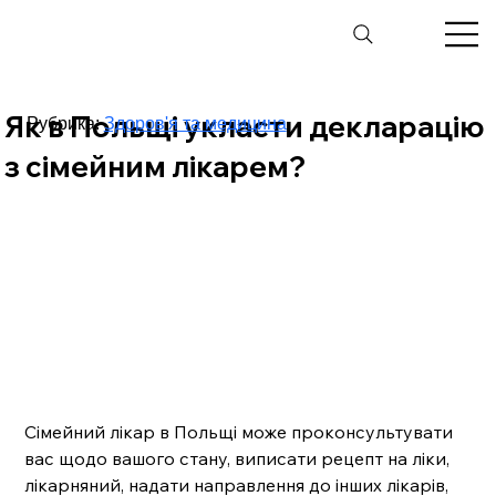
Як в Польщі укласти декларацію
Рубрика:
Здоров'я та медицина
з сімейним лікарем?
Сімейний лікар в Польщі може проконсультувати 
вас щодо вашого стану, виписати рецепт на ліки, 
лікарняний, надати направлення до інших лікарів, 