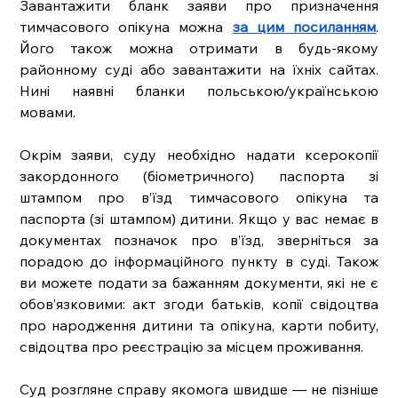
Завантажити бланк заяви про призначення 
тимчасового опікуна можна 
за цим посиланням
. 
Його також можна отримати в будь-якому 
районному суді або завантажити на їхніх сайтах. 
Нині наявні бланки польською/українською 
мовами. 
Окрім заяви, суду необхідно надати ксерокопії 
закордонного (біометричного) паспорта зі 
штампом про в’їзд тимчасового опікуна та 
паспорта (зі штампом) дитини. Якщо у вас немає в 
документах позначок про в’їзд, зверніться за 
порадою до інформаційного пункту в суді. Також 
ви можете подати за бажанням документи, які не є 
обов’язковими: акт згоди батьків, копії свідоцтва 
про народження дитини та опікуна, карти побиту, 
свідоцтва про реєстрацію за місцем проживання.
Суд розгляне справу якомога швидше — не пізніше 