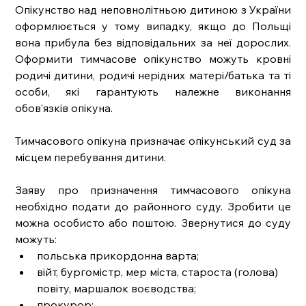
Опікунство над неповнолітньою дитиною з України 
оформлюється у тому випадку, якщо до Польщі 
вона прибула без відповідальних за неї дорослих. 
Оформити тимчасове опікунство можуть кровні 
родичі дитини, родичі нерідних матері/батька та ті 
особи, які гарантують належне виконання 
обов’язків опікуна.  
Тимчасового опікуна призначає опікунський суд за 
місцем перебування дитини. 
Заяву про призначення тимчасового опікуна 
необхідно подати до районного суду. Зробити це 
можна особисто або поштою. Звернутися до суду 
можуть: 
польська прикордонна варта;
війт, бургомістр, мер міста, староста (голова) 
повіту, маршалок воєводства;
прокурор;