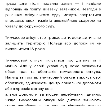
трьох днів після подання заяви — і надішле 
відповідь на пошту, вказану заявником. Незгодні з 
рішенням опікунського суду можуть звертатися 
впродовж двох тижнів із апеляційною скаргою на 
ухвалу до окружного суду. 
Тимчасове опікунство триває доти, доки дитина не 
залишить територію Польщі або допоки їй не 
виповниться 18 років. 
Тимчасовий опікун піклується про дитину та її 
майно. Але у своїй ухвалі суд може визначити 
обсяг прав та обов’язків тимчасового опікуна. 
Нагляд за тим, як тимчасовий опікун виконує свої 
обов’язки, здійснюють центр соціальної допомоги 
або підрозділ органу соці
альної допомоги за місцем перебування дитини. 
Якщо тимчасовий опікун або дитина змінюють 
місце перебування, то суд та підрозділ органу 