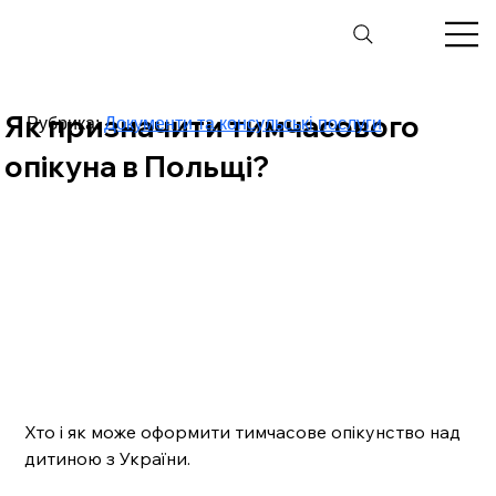
Як призначити тимчасового
Рубрика:
Документи та консульські послуги
опікуна в Польщі?
Хто і як може оформити тимчасове опікунство над 
дитиною з України.