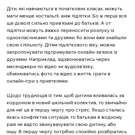
Діти, які навчаються в початкових класах, можуть 
мати менше ностальгії, аніж підлітки. Бо ж перші все 
ще доволі сильно прив’язані до батьків. А от 
підлітки можуть важко переносити розлуку із 
однокласниками та друзями, бо вони вже знайшли 
свою спільноту. Дітям підліткового віку, можна 
запропонувати підтримувати онлайн-зв’язок із 
друзями. Наприклад, зідзвонюватись через 
месенджери по відео чи аудіозв’язку, 
обмінюватись фото та відео з життя, грати в 
онлайн-ігри з приятелями. 
Щодо труднощів із тим, щоб дитина вливалась за 
кордоном в новий шкільний колектив, то звичайно 
для неї це в першу чергу про стрес. Якщо сталась 
якась конфліктна ситуація, то батькам в жодному 
разі не варто звинувачувати свою дитину, або 
іншу. В першу чергу потрібно спокійно розібратись 