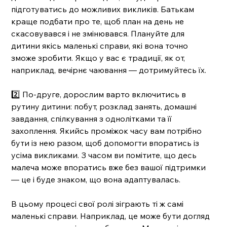
підготуватись до можливих викликів. Батькам 
краще подбати про те, щоб план на день не 
скасовувався і не змінювався. Плануйте для 
дитини якісь маленькі справи, які вона точно 
зможе зробити. Якщо у вас є традиції, як от, 
наприклад, вечірнє чаювання — дотримуйтесь їх. 
2️⃣ По-друге, дорослим варто включитись в 
рутину дитини: побут, розклад занять, домашні 
завдання, спілкування з однолітками та її 
захоплення. Якийсь проміжок часу вам потрібно 
бути із нею разом, щоб допомогти впоратись із 
усіма викликами. З часом ви помітите, що десь 
малеча може впоратись вже без вашої підтримки 
— це і буде знаком, що вона адаптувалась. 
В цьому процесі свої ролі зіграють ті ж самі 
маленькі справи. Наприклад, це може бути догляд 