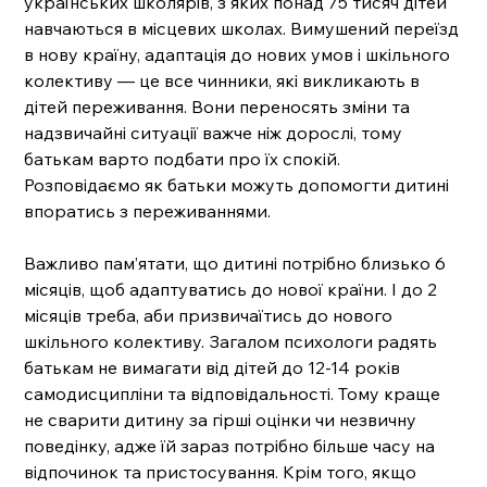
українських школярів, з яких понад 75 тисяч дітей 
навчаються в місцевих школах. Вимушений переїзд 
в нову країну, адаптація до нових умов і шкільного 
колективу — це все чинники, які викликають в 
дітей переживання. Вони переносять зміни та 
надзвичайні ситуації важче ніж дорослі, тому 
батькам варто подбати про їх спокій. 
Розповідаємо як батьки можуть допомогти дитині 
впоратись з переживаннями.
Важливо пам’ятати, що дитині потрібно близько 6 
місяців, щоб адаптуватись до нової країни. І до 2 
місяців треба, аби призвичаїтись до нового 
шкільного колективу. Загалом психологи радять 
батькам не вимагати від дітей до 12-14 років 
самодисципліни та відповідальності. Тому краще 
не сварити дитину за гірші оцінки чи незвичну 
поведінку, адже їй зараз потрібно більше часу на 
відпочинок та пристосування. Крім того, якщо 