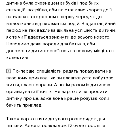
дитина була очевидцем вибухів і подібних 
ситуацій, потрібно, аби ви ставились зараз до її 
навчання за кордоном в першу чергу, як до 
відволікання від пережитих подій. В адаптаційний 
період не так важлива шкільна успішність дитини, 
як те чи її вдається звикнути до всього нового. 
Наводимо деякі поради для батьків, аби 
допомогти дитині освоїтись на новому місці та в 
колективі. 
1️⃣ По-перше, спеціалісти радять показувати на 
власному прикладі, як ви влаштовуєте побутове 
життя, власні справи. А потім разом із дитиною 
організувати її життя. Не варто лише просити 
дитину про це, адже вона краще розуміє коли 
бачить приклад. 
Також варто взяти до уваги розпорядок дня 
дитини. Адже із розкладом, їй буде простіше 