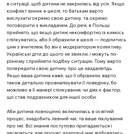
в ситуації, щоб дитина не закрилась від усіх. Якщо 
конфлікт виник в школі, то батькам варто 
вислухати окремо свою дитину, та окремо 
поговорити з викладачем. До речі, в Польщі 
прийнято, що якщо дитині некомфортно із кимось 
спілкуватись, або її образили в школі — поділитись 
цим з вчителем, бо він є модератором колективу. 
Українські діти до цього не звикли, і можуть по-
різному сприйняти подібну ситуацію. Тому варто 
попередити свою дитину про це заздалегідь. 
Якщо ваша дитина каже, що її образили, варто 
також детально проаналізувати її поведінку, бо 
можливо в її манері спілкування, чи діях є фактор, 
що став подразником для іншої особи. 
Аби дитина повноцінно включилась в освітній 
процес, знадобить певний час та ваше піклування 
про неї. Всі знання поступово пригадаються і 
засвояться, але процес адаптації має відбуватись 