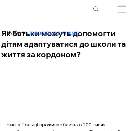
Як батьки можуть допомогти
Рубрика:
Психологічна підтримка
дітям адаптуватися до школи та
життя за кордоном?
Нині в Польщі проживає близько 200 тисяч 