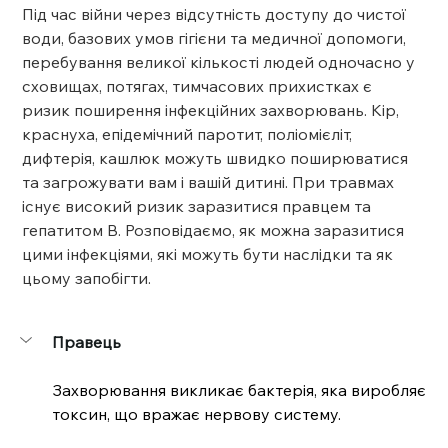
Під час війни через відсутність доступу до чистої 
води, базових умов гігієни та медичної допомоги, 
перебування великої кількості людей одночасно у 
сховищах, потягах, тимчасових прихистках є 
ризик поширення інфекційних захворювань. Кір, 
краснуха, епідемічний паротит, поліомієліт, 
дифтерія, кашлюк можуть швидко поширюватися 
та загрожувати вам і вашій дитині. При травмах 
існує високий ризик заразитися правцем та 
гепатитом В. Розповідаємо, як можна заразитися 
цими інфекціями, які можуть бути наслідки та як 
цьому запобігти.
Правець
Захворювання викликає бактерія, яка виробляє 
токсин, що вражає нервову систему.