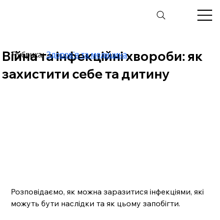
Війна та інфекційні хвороби: як
Рубрика:
Здоров'я та медицина
захистити себе та дитину
Розповідаємо, як можна заразитися інфекціями, які 
можуть бути наслідки та як цьому запобігти.