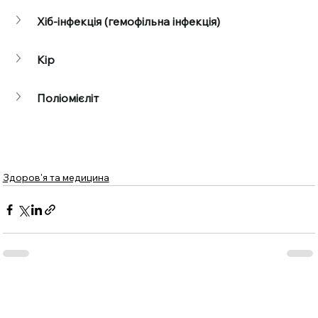
Хіб-інфекція (гемофільна інфекція)
Кір
Поліомієліт
Здоров'я та медицина