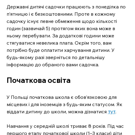
Державні дитячі садочки працюють з понеділка по 
п’ятницю і є безкоштовними. Проте в кожному 
садочку існує певне обмеження щодо кількості 
годин (зазвичай 5) протягом яких вона може в 
ньому перебувати. За додаткові години може 
стягуватися невелика плата. Окрім того, вам 
потрібно буде оплатити харчування дитини. У 
будь-якому разі зверніться по детальнішу 
інформацію до обраного вами садочка. 
Початкова освіта
У Польщі початкова школа є обов’язковою для 
місцевих і для іноземців з будь-яким статусом. Як 
віддати дитину до школи, можна дізнатися 
тут
. 
Навчання у середній школі триває 8 років. Під час 
першого етапу початкової школи (1–3 класи) діти 