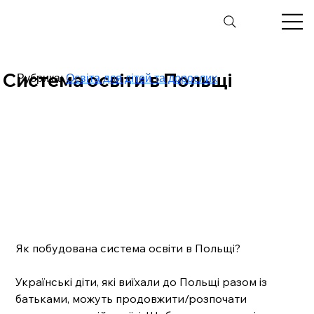
Система освіти в Польщі
Рубрика:
Освіта для дітей та дорослих
Як побудована система освіти в Польщі?
Українські діти, які виїхали до Польщі разом із 
батьками, можуть продовжити/розпочати 