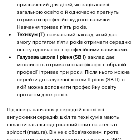
призначений для дітей, які зацікавлені 
загальною освітою й одночасно прагнуть 
отримати професійні художні навички. 
Навчання триває п'ять років.
Технікум (T)
: навчальний заклад, який дає 
змогу протягом п’яти років отримати середню 
освіту одночасно з професійними навичками.
Галузева школа I рівня (SB I)
: заклад дає 
можливість отримати кваліфікацію в обраній 
професії і триває три роки. Після нього можна 
перейти до галузевої школи II рівня (SB II), в 
якій можна доповнити професійну освіту 
протягом двох років.
Під кінець навчання у середній школі всі 
випускники середніх шкіл та технікумів мають 
скласти загальнодержавний іспит на атестат 
зрілості (matura). Він не є обов’язковим, проте, 
якщо дитина хоче продовжити навчання у ЗВО, 