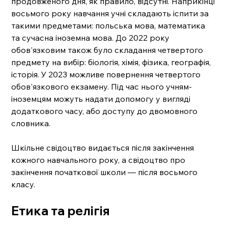
продовженого дня, як правило, відсутні. Наприкінці 
восьмого року навчання учні складають іспити за 
такими предметами: польська мова, математика 
та сучасна іноземна мова. До 2022 року 
обов'язковим також було складання четвертого 
предмету на вибір: біологія, хімія, фізика, географія, 
історія. У 2023 можливе повернення четвертого 
обов'язкового екзамену. Під час нього учням-
іноземцям можуть надати допомогу у вигляді 
додаткового часу, або доступу до двомовного 
словника.
Шкільне свідоцтво видається після закінчення 
кожного навчального року, а свідоцтво про 
закінчення початкової школи — після восьмого 
класу.
Етика та релігія