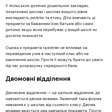
У польських дитячих дошкільних закладах, 
початкових школах і школах вищого рівня 
викладають релігію та етику. Діти вивчають ці 
предмети за бажанням їхніх батьків або самої 
дитини, якщо вона перебуває у вищій школі чи 
досягла повноліття.
Оцінка з предмета «релігія» не впливає на 
переведення учня в наступний клас або на 
закінчення школи. Проте її можуть брати до уваги 
під час розрахунку середнього бала.
Двомовні відділення
Двомовне відділення — це шкільне відділення, де 
навчаються двома мовами. Зазвичай така форма 
навчання є у школах від сьомого класу. Двома 
мовами ведуться два навчальні предмети. Проте 