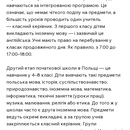
навчаються за інтегрованою програмою. Це 
означає, що немає чіткого поділу на предмети, а 
більшість уроків проводить один учитель 
— класний керівник. З першого класу дітям 
викладають іноземну мову — і зазвичай це 
англійська. Учні мають право на перебування у 
класах продовженого дня. Як правило, з 7:00 до 
17:00–18:00. 
Другий етап початкової школи в Польщі — це 
навчання у 4–8 класі. Діти вивчають такі предмети: 
польська мова, історія, суспільствознавство, 
природознавство, іноземна мова, математика, 
інформатика, технічні заняття (уроки праці), 
музика, малювання, релігія або етика. До того ж у 
школах часто є друга іноземна мова. Предмети 
ведуть окремі викладачі, а за групою учнів 
закріплюється класний керівник. Групи 