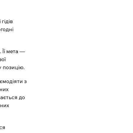
гідів 
годні 
 Її мета — 
ої 
у позицію.
ємодіяти з 
них 
ається до 
сних 
ся 