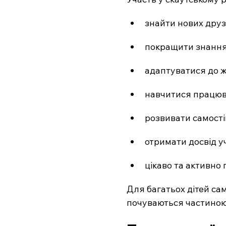
знайти нових друз
покращити знання
адаптуватися до ж
навчитися працюва
розвивати самостій
отримати досвід уч
цікаво та активно
Для багатьох дітей са
почуваються частиною 