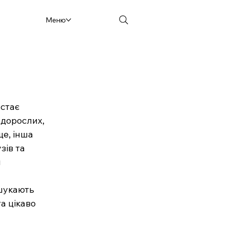
Меню
стає 
дорослих, 
е, інша 
зів та 
 
шукають 
а цікаво 