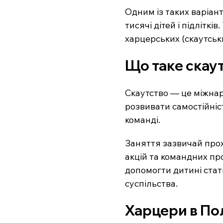
Одним із таких варіанті
тисячі дітей і підліткі
харцерських (скаутських
Що таке скау
Скаутство — це міжнар
розвивати самостійніст
команді.
Заняття зазвичай прохо
акцій та командних пр
допомогти дитині стат
суспільства.
Харцери в Пол