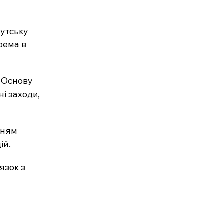
утську 
рема в 
. Основу 
і заходи, 
нням 
ій.
язок з 