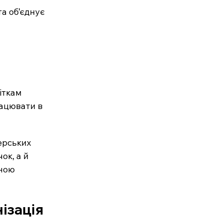
та об’єднує 
іткам 
рацювати в 
ерських 
к, а й 
ною 
ізація 