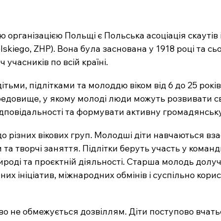
організацією Польщі є Польська асоціація скаутів і 
lskiego, ZHP). Вона була заснована у 1918 році та сьо
 учасників по всій країні.
тьми, підлітками та молоддю віком від 6 до 25 років.
едовище, у якому молоді люди можуть розвивати св
відповідальності та формувати активну громадянськ
о різних вікових груп. Молодші діти навчаються вза
 та творчі заняття. Підлітки беруть участь у команд
ироді та проєктній діяльності. Старша молодь долуч
них ініціатив, міжнародних обмінів і суспільно кори
о не обмежується дозвіллям. Діти поступово вчать