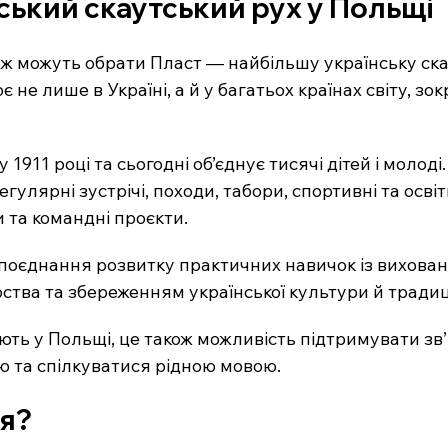
ський скаутський рух у Польщі
ож можуть обрати Пласт — найбільшу українську ска
 не лише в Україні, а й у багатьох країнах світу, зок
1911 році та сьогодні об’єднує тисячі дітей і молоді
улярні зустрічі, походи, табори, спортивні та освітн
и та командні проєкти.
поєднання розвитку практичних навичок із вихова
рства та збереженням української культури й традиц
ють у Польщі, це також можливість підтримувати зв’
ю та спілкуватися рідною мовою.
я?