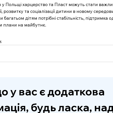
 у Польщі харцерство та Пласт можуть стати важли
, розвитку та соціалізації дитини в новому середови
и багатьом дітям потрібні стабільність, підтримка од
и плани на майбутнє.
х
о у вас є додаткова 
ація, будь ласка, над