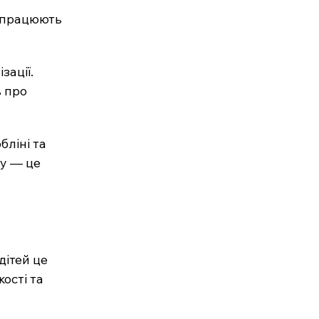
 працюють 
ації. 
 про 
ліні та 
у — це 
ітей це 
ості та 