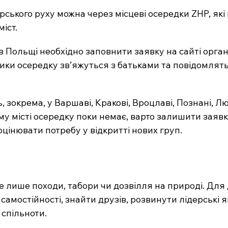
ського руху можна через місцеві осередки ZHP, які
іст.
 Польщі необхідно заповнити заявку на сайті організ
ики осередку зв’яжуться з батьками та повідомлять
 зокрема, у Варшаві, Кракові, Вроцлаві, Познані, Люб
му місті осередку поки немає, варто залишити заявк
оцінювати потребу у відкритті нових груп.
е лише походи, табори чи дозвілля на природі. Для д
амостійності, знайти друзів, розвинути лідерські як
 спільноти.