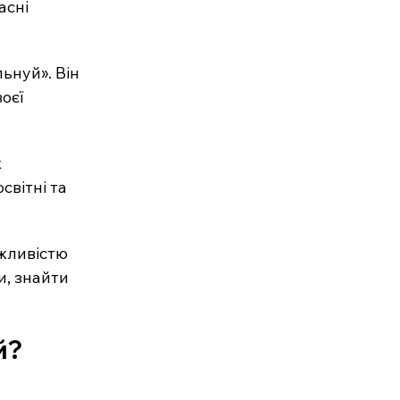
асні 
ьнуй». Він 
оєї 
 
вітні та 
жливістю 
, знайти 
й?