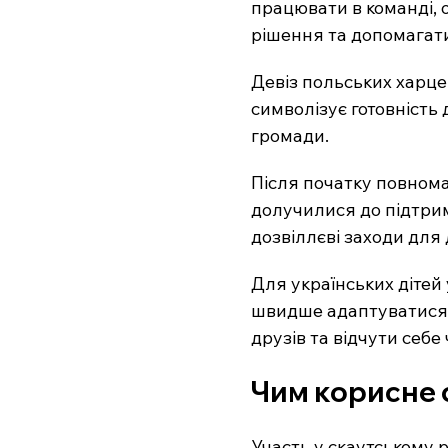
працювати в команді, о
рішення та допомагат
Девіз польських харце
символізує готовність 
громади.
Після початку повномас
долучилися до підтримк
дозвіллєві заходи для 
Для українських дітей
швидше адаптуватися 
друзів та відчути себе
Чим корисне 
Участь у скаутському р