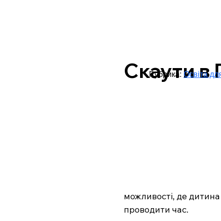
Скаути в 
Рубрика:
Освіта дл
можливості, де дитина
проводити час.