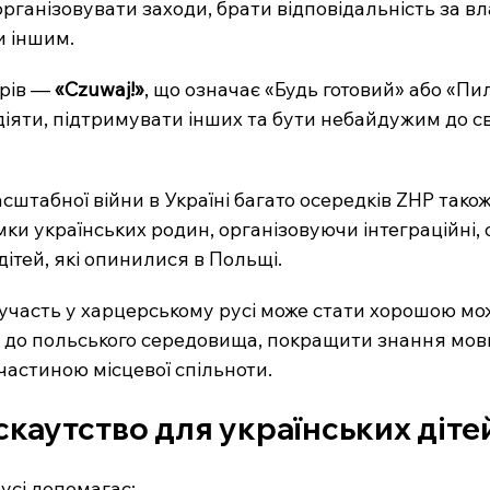
рганізовувати заходи, брати відповідальність за вл
и іншим.
рів — 
«Czuwaj!»
, що означає «Будь готовий» або «Пил
діяти, підтримувати інших та бути небайдужим до св
штабної війни в Україні багато осередків ZHP також
и українських родин, організовуючи інтеграційні, ос
дітей, які опинилися в Польщі.
 участь у харцерському русі може стати хорошою мо
до польського середовища, покращити знання мови
 частиною місцевої спільноти.
скаутство для українських діте
усі допомагає: