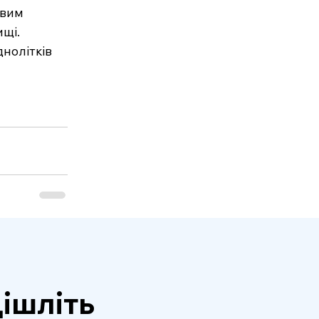
вим 
щі. 
нолітків 
ішліть 