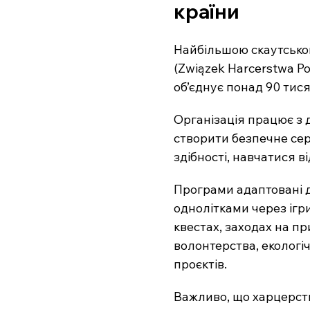
країни
Найбільшою скаутською 
(Związek Harcerstwa Po
об’єднує понад 90 тисяч
Організація працює з ді
створити безпечне сер
здібності, навчатися 
Програми адаптовані д
однолітками через ігри
квестах, заходах на пр
волонтерства, екологіч
проєктів.
Важливо, що харцерств