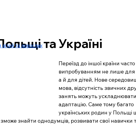
Польщі та Україні
я дітей та дорослих
Переїзд до іншої країни часто 
випробуванням не лише для 
а й для дітей. Нове середовищ
мова, відсутність звичних дру
занять можуть ускладнювати
адаптацію. Саме тому багато 
українських родин у Польщі 
 зможе знайти однодумців, розвивати свої навички т