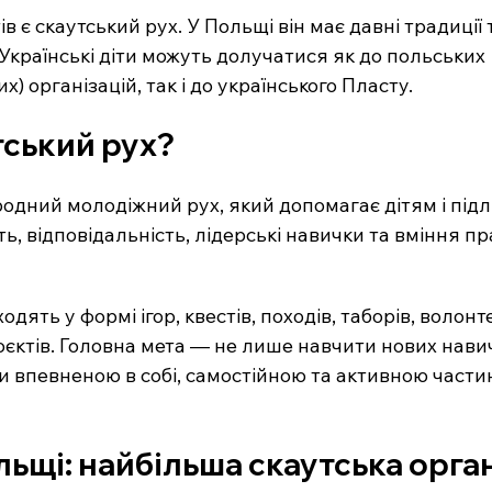
в є скаутський рух. У Польщі він має давні традиції 
в. Українські діти можуть долучатися як до польських 
) організацій, так і до українського Пласту.
тський рух?
одний молодіжний рух, який допомагає дітям і підл
ь, відповідальність, лідерські навички та вміння п
дять у формі ігор, квестів, походів, таборів, волонт
оєктів. Головна мета — не лише навчити нових навичо
и впевненою в собі, самостійною та активною части
ьщі: найбільша скаутська орган