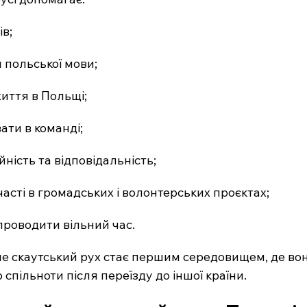
ів;
 польської мови;
иття в Польщі;
ти в команді;
ність та відповідальність;
асті в громадських і волонтерських проєктах;
 проводити вільний час.
ме скаутський рух стає першим середовищем, де вон
спільноти після переїзду до іншої країни.