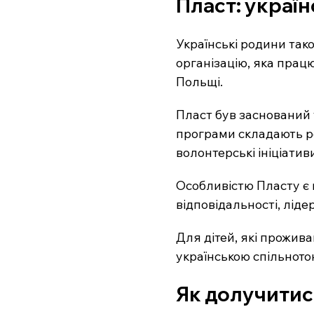
Пласт: україн
Українські родини так
організацію, яка працює
Польщі.
Пласт був заснований у 
програми складають рег
волонтерські ініціатив
Особливістю Пласту є 
відповідальності, ліде
Для дітей, які прожива
українською спільното
Як долучитис