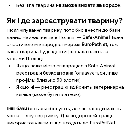
Без чіпа тварина 
не зможе виїхати за кордон
.
Як і де зареєструвати тварину?
Після чіпування тварину потрібно внести до бази 
даних. Найнадійніша в Польщі — 
Safe-Animal
. Вона 
є частиною міжнародної мережі 
EuroPetNet
, тож 
ваша тварина буде ідентифікована навіть за 
межами Польщі.
Якщо ваше місто співпрацює з Safe-Animal — 
реєстрація 
безкоштовна
 (оплачується лише 
профіль: близько 50 злотих).
Якщо ні — реєстрацію здійснить ветеринарна 
клініка (може бути платною).
Інші бази
 (локальні) існують, але не завжди мають 
міжнародну підтримку. Для подорожей краще 
використовувати ті, що входять до EuroPetNet.