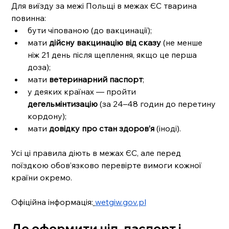
Для виїзду за межі Польщі в межах ЄС тварина 
повинна:
бути чіпованою (до вакцинації);
мати 
дійсну вакцинацію від сказу
 (не менше 
ніж 21 день після щеплення, якщо це перша 
доза);
мати 
ветеринарний паспорт
;
у деяких країнах — пройти 
дегельмінтизацію
 (за 24–48 годин до перетину 
кордону);
мати 
довідку про стан здоров’я
 (іноді).
Усі ці правила діють в межах ЄС, але перед 
поїздкою обов’язково перевірте вимоги кожної 
країни окремо.
Офіційна інформація:
wetgiw.gov.pl
Де оформити чіп, паспорт і 