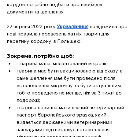
кордон, потрібно подбати про необхідні 
документи та щеплення.
22 червня 2022 року 
Укрзалізниця
 повідомила про 
нові правила перевезень хатніх тварин для 
перетину кордону із Польщею. 
Зокрема, потрібно щоб:
 тварина мала імплантований мікрочіп;
тварина має бути вакцинованою від сказу, а 
саме щеплення має бути проведено після 
встановлення мікрочіпу та бути актуальним, 
тобто проведено не менше, ніж за 3 тижні до 
подорожі;
тварина повинна мати діючий ветеринарний 
паспорт Європейського зразка, який 
видається державними ветеринарними 
закладами і підтверджує встановлення 
мікрочіпу та проведення вакцинації.