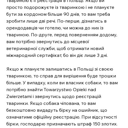
твариною є її реєстрація в Польщі. Якщо ви 
просто подорожуєте із тваринкою і не плануєте 
бути за кордоном більше 90 днів, то вам треба 
зробити лише дві речі. По-перше, дізнатись в 
орендодавців чи готелю, чи можна до них із 
твариною. По-друге, перед поверненням додому, 
вам потрібно звернутись до місцевої 
ветеринарної служби, щоб отримати новий 
міжнародний сертифікат, бо він діє лише 3 дні. 
Якщо ж плануєте залишатись в Польщі зі своєю 
тваринкою, то справ для вирішення буде трошки 
більше. У випадку, коли ви власник собаки, то вам 
потрібно знайти Towarzystwo Opieki nad 
Zwierzetami і звернутись щодо реєстрацій 
тваринки. Якщо собака чіпована, то вам 
безкоштовно видадуть бірку на ошийник, що 
означатиме офіційну реєстрацію. При відсутності 
бірки, господарю призначають штраф 150 злотих. 