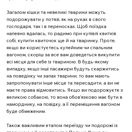
Загалом кішки та невеликі тварини можуть 
подорожувати у потязі, як на руках в свого 
господаря, так і в переносках. Щоб поїздка 
напевно вдалась, то радимо при купівлі квитків 
собі, купити квиточок ще й на тваринку. Проте, 
якщо ви користуєтесь купейним чи спальним 
вагоном, скоріш за все вам доведеться викупити 
всі місця для себе із твариною. В будь-якому 
випадку, якщо інші пасажири будуть скаржитись 
на поведінку чи запах тварини, то вам мають 
запропонувати інше місце та пересадити, а ви не 
маєте права відмовитись. Якщо ви подорожуєте з 
великою собакою, то вона обов’язково має бути в 
наморднику, на повідку, а її переміщення вагоном 
буде обмеженим. 
Також важливим етапом переїзду чи подорожі із 