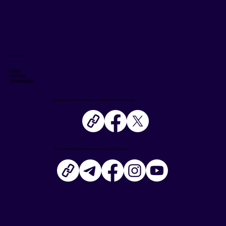
Проєкт U for U
Мапа сайту:
Головна
Про проєкт
Зворотній звʼязок
Соціальні мережі Посольства України в Республіці Польща