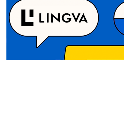
Проєкт UA_NEXT: єдність українців
та розвиток лідерів у Польщі