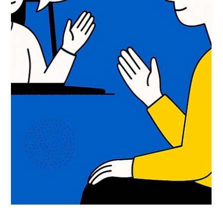
Hryoutest: підтримка педагогів та
молоді