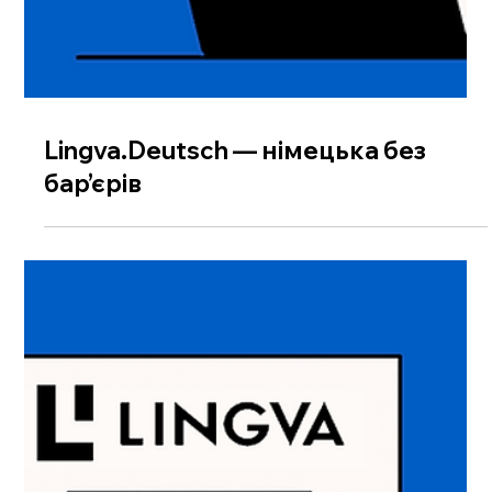
Lingva.Deutsch — німецька без
бар’єрів