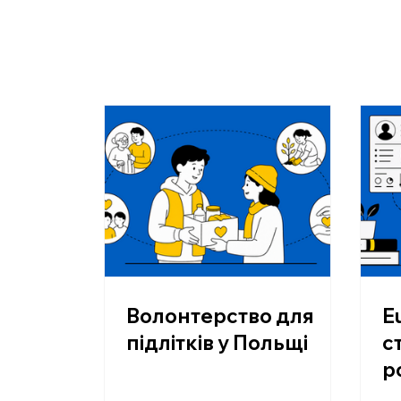
Волонтерство для
E
підлітків у Польщі
с
р