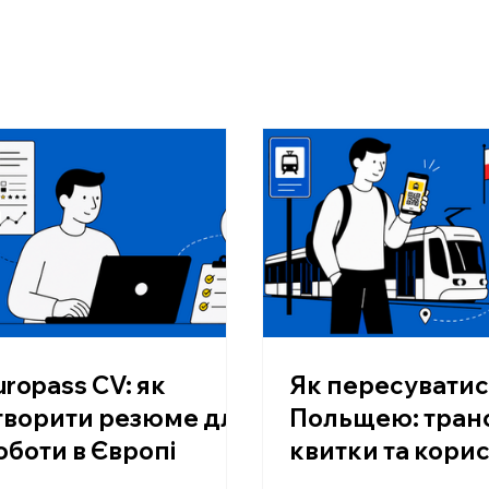
uropass CV: як
Як пересуватис
творити резюме для
Польщею: тран
оботи в Європі
квитки та корис
поради