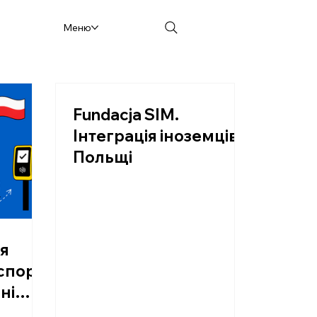
Меню
Fundacja SIM.
Інтеграція іноземців в
Польщі
я
спорт,
ні