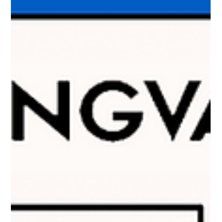
Lingva.Deutsch — німецька без
бар’єрів