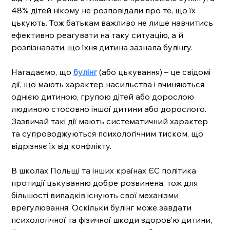
48% дітей нікому не розповідали про те, що їх 
цькують. Тож батькам важливо не лише навчитись 
ефективно реагувати на таку ситуацію, а й 
розпізнавати, що їхня дитина зазнала булінгу.
Нагадаємо, що 
булінг
 (або цькування) – це свідомі 
дії, що мають характер насильства і вчиняються 
однією дитиною, групою дітей або дорослою 
людиною стосовно іншої дитини або дорослого. 
Зазвичай такі дії мають систематичний характер 
та супроводжуються психологічним тиском, що 
відрізняє їх від конфлікту.  
В школах Польщі та інших країнах ЄС політика 
протидії цькуванню добре розвинена, тож для 
більшості випадків існують свої механізми 
врегулювання. Оскільки булінг може завдати 
психологічної та фізичної шкоди здоров’ю дитини, 