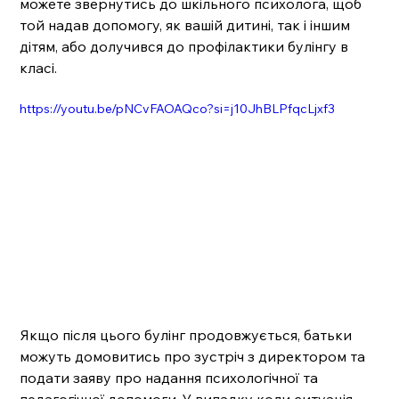
можете звернутись до шкільного психолога, щоб 
той надав допомогу, як вашій дитині, так і іншим 
дітям, або долучився до профілактики булінгу в 
класі.
https://youtu.be/pNCvFAOAQco?si=j10JhBLPfqcLjxf3
Якщо після цього булінг продовжується, батьки 
можуть домовитись про зустріч з директором та 
подати заяву про надання психологічної та 