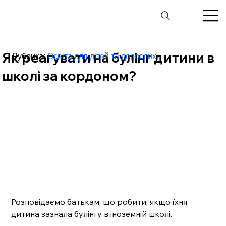
Як реагувати на булінг дитини в
Рубрика:
Освіта для дітей та дорослих
школі за кордоном?
Розповідаємо батькам, що робити, якщо їхня 
дитина зазнала булінгу в іноземній школі.