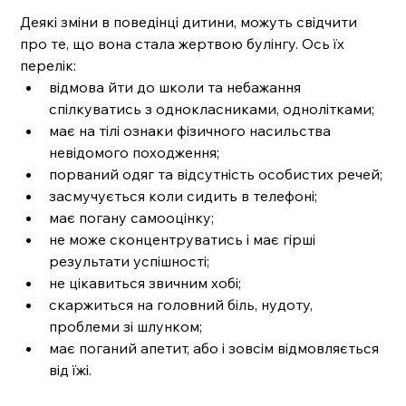
Деякі зміни в поведінці дитини, можуть свідчити 
про те, що вона стала жертвою булінгу. Ось їх 
перелік:
відмова йти до школи та небажання 
спілкуватись з однокласниками, однолітками;
має на тілі ознаки фізичного насильства 
невідомого походження;
порваний одяг та відсутність особистих речей;
засмучується коли сидить в телефоні;
має погану самооцінку;
не може сконцентруватись і має гірші 
результати успішності;
не цікавиться звичним хобі; 
скаржиться на головний біль, нудоту, 
проблеми зі шлунком;
має поганий апетит, або і зовсім відмовляється 
від їжі.