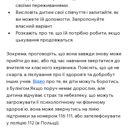
своїми переживаннями.
Висловіть дитині свої співчуття і запитайте, як 
ви можете їй допомогти. Запропонуйте 
власний варіант.
Розкажіть про те, що їй потрібно робити, якщо 
цькування продовжаться.
Зокрема, проговоріть, що вона завжди знову може 
прийти до вас, або під час навчання звертатися до 
вчителя чи класного керівника. Поясніть, що це не 
скарга, а піклування про її здоров’я та добробут 
інших учнів. 
Відео
 про те, як діти можуть боротись 
з булінгом.Якщо поруч немає дорослих, але 
дитина відчуває страх та небезпеку, що можуть 
загрожувати її психологічному чи фізичному 
здоров'ю, вона може звернутись на лінію 
підтримки за номером 116 111, або зателефонувати 
у поліцію 112 (в Польщі).