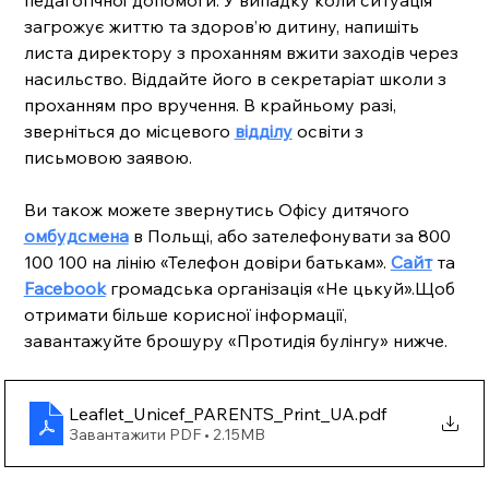
педагогічної допомоги. У випадку коли ситуація 
загрожує життю та здоров’ю дитину, напишіть 
листа директору з проханням вжити заходів через 
насильство. Віддайте його в секретаріат школи з 
проханням про вручення. В крайньому разі, 
зверніться до місцевого 
відділу
 освіти з 
письмовою заявою.
Ви також можете звернутись Офісу дитячого 
омбудсмена
 в Польщі, або зателефонувати за 800 
100 100 на лінію «Телефон довіри батькам». 
Сайт
 та 
Facebook
 громадська організація «Не цькуй».Щоб 
отримати більше корисної інформації, 
завантажуйте брошуру «Протидія булінгу» нижче.
Leaflet_Unicef_PARENTS_Print_UA
.pdf
Завантажити PDF • 2.15MB