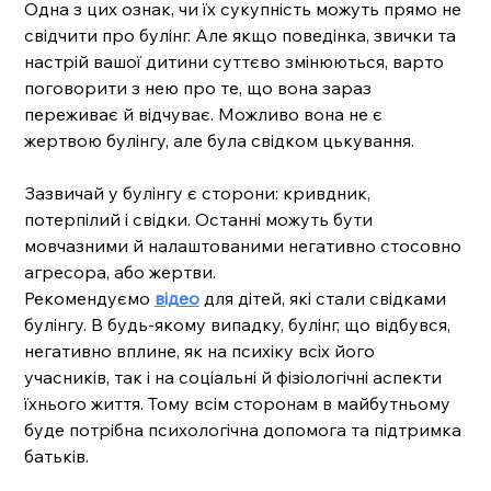
Одна з цих ознак, чи їх сукупність можуть прямо не 
свідчити про булінг. Але якщо поведінка, звички та 
настрій вашої дитини суттєво змінюються, варто 
поговорити з нею про те, що вона зараз 
переживає й відчуває. Можливо вона не є 
жертвою булінгу, але була свідком цькування.
Зазвичай у булінгу є сторони: кривдник, 
потерпілий і свідки. Останні можуть бути 
мовчазними й налаштованими негативно стосовно 
агресора, або жертви. 
Рекомендуємо 
відео
 для дітей, які стали свідками 
булінгу. В будь-якому випадку, булінг, що відбувся, 
негативно вплине, як на психіку всіх його 
учасників, так і на соціальні й фізіологічні аспекти 
їхнього життя. Тому всім сторонам в майбутньому 
буде потрібна психологічна допомога та підтримка 
батьків.