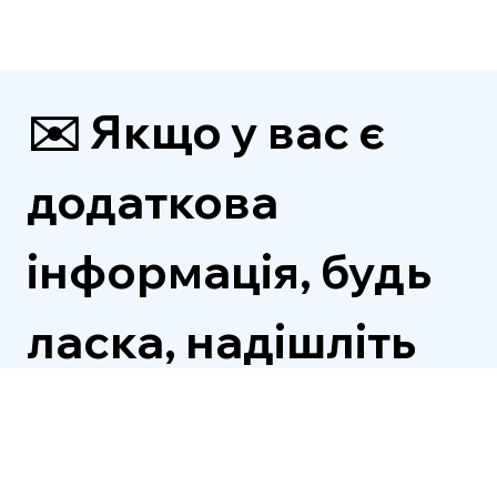
✉️ Якщо у вас є 
додаткова 
інформація, будь 
ласка, надішліть 
нам її.
Імʼя
*