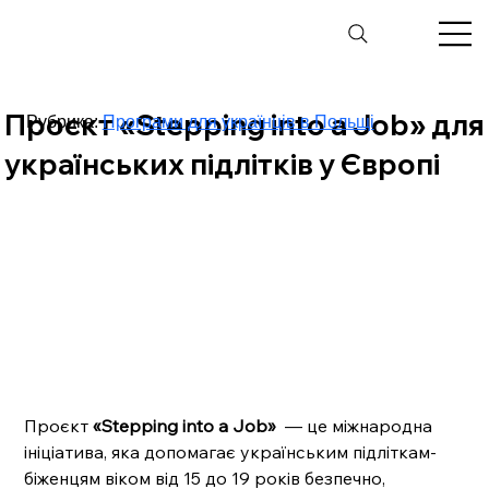
Проєкт «Stepping into a Job» для
Рубрика:
Програми для українців в Польщі
українських підлітків у Європі
Проєкт 
«Stepping into a Job»
  — це міжнародна 
ініціатива, яка допомагає українським підліткам-
біженцям віком від 15 до 19 років безпечно, 