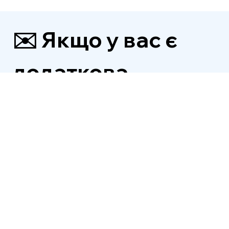
✉️ Якщо у вас є 
додаткова 
інформація, будь 
ласка, надішліть 
нам її.
Імʼя
*
Email
*